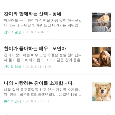
님인척 연기하는 찬. 의자에 앉아 펌을 할 준비를
데 저러고 얌전히 잘 있더라구요.우리 빨래다 될때
합니다.찬이는 이게 무슨 상황인지도 모르고 마냥
까지만 얌전히 티비만 보자. 종종 빨래방에서 찬이
즐거워 합니다. 펌이 잘 되기를 얌전히 기다려 봅니
찬이와 함께하는 산책 - 동네
를 미친듯이 좋아하는 비와이랑 만나기도 한답니
다.이쁘게 나와야할텐데. ㅎㅎ머리에 쓴 봉다리가
다.찬이가 성격이 조금.. 아주 약간...
너무 잘 어울리네요. 펌이 잘 됬나 거울을 보며 확
아무래도 동네 찬이가 산책을 가장 많이 하는곳입
인까지 하며 여유있는 모습을 보여주는 찬.표정을
니다.동네 공원을 한바퀴 돌고 내려가는 계단입니
보니 맘에 드는듯 싶네요.뭐.. 바뀐것도 없는데 ㅎ
다.빨리 내려오라는듯 기다리면 저만 바라보고 있
찬이의 일상
2018. 3. 4. 02:09
ㅎ 머리를 하고 선물을 받은 기념으로 미용실 앞에
는게 너무 이쁘죠? 집 옆으로 산책로가 길게 뻗어
서 기념 사진을 한장.역시 뭘해도 잘하는 찬이 입니
있는 곳이 있습니다.찬이가 산책하면서 쉬야도하
다.(원래 자기 새끼는 다 잘하고 다 이뻐보이는거
고 응가도 한답니다.편안한 장소라 신난 찬이의 모
찬이가 좋아하는 배우 - 오연아
아시죠? ㅎㅎ) 미용실은 제가 자주 다니는 미용실
습이죠. 신나게 뛰어놀고 잠시 쉬어가는 찬이.바닥
이고 찬이는 제가 머리하는 ..
은 모래와 낙엽이 많이 돌위에서 쉬라고 올렸더니
찬이가 좋아하는 배우 오연아.둘은 정말 친하답니
다행이 편안하게 있는 모습입니다. 산책로에서 쉰
다.물고 뜯고 비비고 핥고 ㅋㅋ 가끔은 찬이 몸을
적은 이번이 처음이네요. 산책하다 혼자 주차장으
베게 삼아 베고 자기도 하고요.너무 편안하게 자는
찬이의 일상
2018. 2. 21. 11:06
로 들어가길래 안녕이라 말하며 혼자 가는척 했더
거 같죠? ㅋㅋ 때로는 다리를 걸쳐놓기도 하고요.
니어디가냐는듯 쳐다보네요.이렇게 이쁜 널 두고
목을 조르는건가? 오연아씨는 찬이를 괴롭히는걸
어딜가겠니. 내 맘을 아는건지 눈웃음치며 바라보
좋아한답니다 ^_^;;표정보이시죠 찬이를 괴롭히고
나의 사랑하는 찬이를 소개합니다.
네요.그래도 담은 넘는거 아니다.신고들어오면 우
즐거워하는 모습. 서로 다정하게 입맞춤까지? 찬이
리 잡혀가. ㅎㅎ 언제나 찬이와 함께하는 산책길은
표정이 그렇게 좋아보이지는 않네요.(사실은 찬이
나와 함께 동고동락을 하고 있는 찬이를 소개합니
즐겁기..
가 엄청 들이댑니다.)가끔 찬이가 내 아이가 맞나
다. 견종 : 골든리트리버생년월일 : 2012년 11월 18
싶을 정도로 서운할때가 있죠.연아씨랑만 있음 말
일성별 : 남 저와함께 살면서 사람이 되어가는 댕댕
찬이의 일상
2018. 2. 2. 12:32
을 안들어서 ㅋㅋㅋ 산책도 나가면 둘이 열심히 달
이 찬. 혼자 음악도 들을 줄아는 사람같은 댕댕이죠
리기도 하지요.사진을 자세히보면 찬이가 줄을 물
ㅎㅎ 침대에서 잠을 잘려고 하고 베게도 베고잠을
고 오연아씨를 리드하고 있답니다.역시 찬이는 상
잡니다.가끔은 잠을자다가 저를 침대 밖으로 밀러