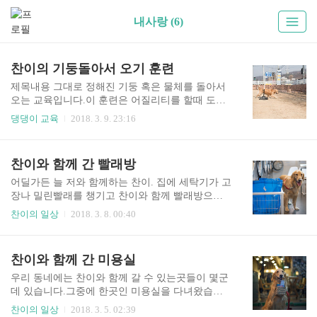
내사랑 (6)
찬이의 기둥돌아서 오기 훈련
제목내용 그대로 정해진 기둥 혹은 물체를 돌아서
오는 교육입니다.이 훈련은 어질리티를 할때 도움
이 많이 되는 교육입니다.교육을 시작한지는 한 1
댕댕이 교육
2018. 3. 9. 23:16
주일정도 됬는데 이제는 제법 잘 하네요. 기둥을 슝
~ 돌아라~~~ 다시 나에게로~ 후다닥~어질리티의
기본은 장애물을 넘고 견주한테 빨리올수록 유리
찬이와 함께 간 빨래방
하답니다. 몇번하더니 잔머리를 굴리는건지 근처
까지만 갔다가 다시오기도 했는데교육은 역시 반
어딜가든 늘 저와 함께하는 찬이. 집에 세탁기가 고
복이 최고인거 같네요. 찬이 기둥을 돌아오는 동영
장나 밀린빨래를 챙기고 찬이와 함께 빨래방으로
상입니다.어질리티를 시작 하고싶으신 분들이 참
출동.찬이는 산책을 나가는줄 알았지만 도착하고
찬이의 일상
2018. 3. 8. 00:40
고하면 좋을것 같네요. 꼭 기둥이 아니여도 상관없
보니 빨래방인걸 알고 엄청 실망한 표정이지요.(뭐
습니다.오른쪽으로 도는걸 했으면 왼쪽으로 도는
냐? 뭐.. 이런표정 ㅎㅎ) 이미 온걸 어쩌겠니? 그냥
것도 가르치셔야합니다.
즐기다 가렴~!!그래도 빨래방 온게 싫지많은 안은
찬이와 함께 간 미용실
거 같네요. 빨리하는 동안 이쁘게 앉아서 기다릴줄
아는 찬.그래 실내에서는 얌전히 있는거야.안그럼
우리 동네에는 찬이와 함께 갈 수 있는곳들이 몇군
쫓겨날지도 몰라. ㅎㅎ 기다리면서 같이 티비도 볼
데 있습니다.그중에 한곳인 미용실을 다녀왔습니
겸 헤드셋도 장착!!음악듣는거 같죠? 하지만 예능
다.가는 길에 햇살이 이뻐서 한컷 찍어봤습니다. 손
찬이의 일상
2018. 3. 5. 02:39
이 나오고있다는거. 헤드셋이 걸리적 거릴만도 한