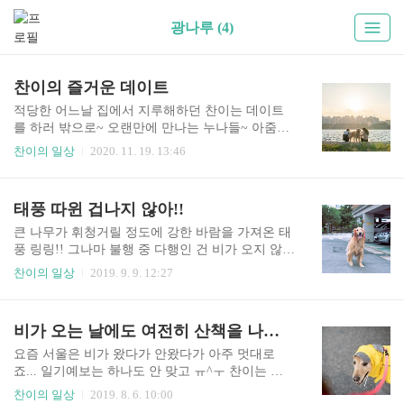
광나루 (4)
찬이의 즐거운 데이트
적당한 어느날 집에서 지루해하던 찬이는 데이트
를 하러 밖으로~ 오랜만에 만나는 누나들~ 아줌마
들과 열심히 놀아주는 찬이~ 그래도 오랜만에 아줌
찬이의 일상
2020. 11. 19. 13:46
마들이랑 노니깐 좋지? 찬이는 물에는 들어가면 안
되니깐 줄 잘 잡고 있어라. 목욕은 힘든 일이니깐
ㅠ 찬이 표정을 보니... 뭔가 요구사항이 있는가 본
태풍 따윈 겁나지 않아!!
데... 물에 들어가는 건 안된다!!! 바람을 느끼는 마
이찬!! 찬이 털이 바람에 날리는 것도 멋지네!! 찬
큰 나무가 휘청거릴 정도에 강한 바람을 가져온 태
이와 함께 해가지는 걸 바라보며 감상에 빠진 아줌
풍 링링!! 그나마 불행 중 다행인 건 비가 오지 않는
마들? 해지면 추우니깐 들어갈 준비 하자. 이제야
다는 거. 찬이는 실외 배변을 해야 하기 때문에 태
찬이의 일상
2019. 9. 9. 12:27
나를 찾는 찬이... 이제 놀 거 다 놀았다는 건가..!?
풍이 와도 나간답니다. 태풍 따위가 뭐냐는듯 목이
난 그냥 여기서 쉴게... 넌 아줌마들이랑 더 놀아주
나 긁고 있는 누렁이 찬!! 이놈아 잘못하다가 나무
렴 지들끼리 신나서 열심히 셀카 중인 아줌마
에 깔릴 수도 있어!! 목을 긁는 찬이 옆으로 날아다
비가 오는 날에도 여전히 산책을 나가는 마이찬
들...... 찬이가 제일 커 보이는 건 기분 탓인가?
니는 낙엽들.... 가지도 부러져 날아다니네요. 태풍
이 무서운 줄 모르는 한가로운 녀석...... 찬이한테
요즘 서울은 비가 왔다가 안왔다가 아주 멋대로
종종 장난칠 때 줄을 머리 위로 올려놓고 했는데 이
죠... 일기예보는 하나도 안 맞고 ㅠ^ㅜ 찬이는 실
번에 태풍이 찬이한테 장난을 치네요. 뭘 해도 기분
외 배변을 하는 아이라 비가와도 산책을 가야한답
찬이의 일상
2019. 8. 6. 10:00
좋고 해맑은 마이찬!! 강한 바람이 부는데도 시원