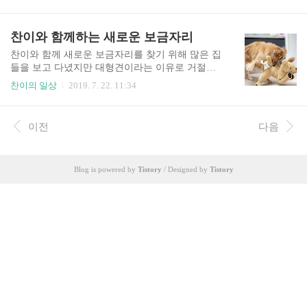
니다. 그래서 준비한 비옷 ㅋㅋㅋㅋㅋ 입혀보니 너
한 듯 바람맞는 걸 즐기고 있는 찬이 모습입니다.
무나 귀여운거 있죠 ㅎㅎㅎ 산책을 할때도 언제나
바람소리가 어마 무시하네요. 태풍 따위에 날아갈
시선은 저를 바라보면서 가는데 비옷입고 바라보
찬이와 함께하는 새로운 보금자리
찬이가 아닌긴하지만.... 줄을 꼭 잡고 있었답니다.
는게 어쩌나 귀엽던지사진을 안찍을 수가 없었답
..
니다. 한강에 있는 작은 놀이터에 앉아있는데 너 다
찬이와 함께 새로운 보금자리를 찾기 위해 많은 집
리가 엄청 짧아 보인다....... ㅎ 날이 좋을땐 늘 아이
들을 보고 다녔지만 대형견이라는 이유로 거절을
들로 북적거렸는데 비가오니 사람도 없고 좋네요.
많이 당했습니다. T_T 그러다 드디어 맘에 드는 보
찬이의 일상
2019. 7. 22. 11:34
볼 일을 다 봐서 기분이 상당히 많이 좋아진 마이
금자리를 발견했네요. 어렵게 새 보금자리를 구했
찬. 표정만 봐도 알 수 있죠. 비 잠시 그쳤을때 언른
는데 찬이는 잘 적응할까? 걱정을 하는것도 잠시 . .
집에가자. 하늘에 먹구름이 낀게 느낌이 좋지 않다.
. . . . 제 걱정이 무색할 정도로 너무 잘 놀고 똥꼬
이전
다음
비옷은 입었어도 꼬리와 배는 젖는다는.... 집에 가
발랄하네요. 괜한 걱정을했네요. 인형을 쥐 잡듯 물
자는 말에 기분좋게..
고 흔들다가 안쓰러웠는지 꼭 안아주고 있길래 찬
이를 불러봤더니 너무 해맑게 바라보네요^_^ 새로
Blog is powered by
Tistory
/ Designed by
Tistory
운 곳을 산책하던 중 만난 애기 골든두들~ 너무 이
쁘죠? 찬이도 이 아이가 맘에 들었는지 옆에 잘 있
어주네요. 새로운 곳을 산책하다 발견한 넓은 잔디
사람이 없는 틈을타 잠시 찬이와 원반 놀이를 즐겼
습니다. 오랜만에 원반을 하는 거라 그런지 찬이 표
정에도 행복..