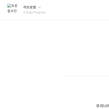
러브포엠
A Dog's Purpose
우리나