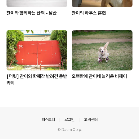
찬이와 함께하는 산책 - 남산
찬이의 하우스 훈련
[더릿] 찬이와 함께간 반려견 동반
오랜만에 찬이네 놀러온 비제이
카페
의안내
티스토리
로그인
고객센터
© Daum Corp.