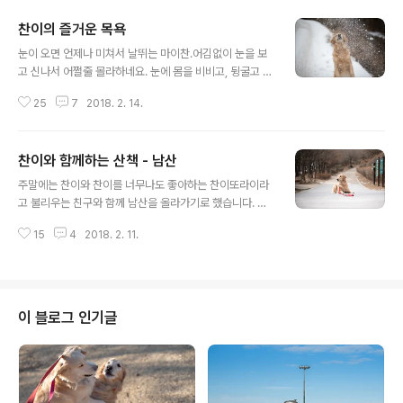
찬이의 즐거운 목욕
글 내용
눈이 오면 언제나 미쳐서 날뛰는 마이찬.어김없이 눈을 보
고 신나서 어쩔줄 몰라하네요. 눈에 몸을 비비고, 뒹굴고 눈
도 막 먹고.. 하.. 너 오늘이 목욕하는 날인지는 알고 그러는
25
7
2018. 2. 14.
거지? 놀다 지쳤는지 눈위에서 퍼질러 누워버리네요.눈 찜
질을 해주고 싶었으나.. 눈이 얼마 안온관계로 패스. 집에
들어가면 꼼짝도 안하고 잠만 잘듯 싶은 녀석. 신나게 놀았
찬이와 함께하는 산책 - 남산
으니 이제 목욕을 좀 해볼까?이리와!! 머리에 샴푸를 뿌리
글 내용
고 거품을 퐁퐁퐁 ㅋㅋ시원한지 꼼짝도 안하고 눈을 감고
주말에는 찬이와 찬이를 너무나도 좋아하는 찬이또라이라
가만히 있네요.찬이야 설마... 너 자는거 아니지? 코위에 거
고 불리우는 친구와 함께 남산을 올라가기로 했습니다. 찬
품이 있는걸 알고 씻겨달라는듯 너무 귀엽게 처다보네요
이는 친구가 오는동안 저랑 사진을 찍기로 ㅎㅎ사람들이
ㅎㅎ코에 거품있는것도 귀여운데 표정까지 ㅎㅎㅎ 목욕하
15
4
2018. 2. 11.
없는 관계로 줄은 살짝 놓아둔채 셔터를 ㅋㅋ참고로 찬이
고 말리는데만 한시간 반정도 시간이 소요되네요. 요런 댕
는 훈련을 오랫동안 해온아이라 저러고 안움직인 답니다.
댕이들 여러마리 키우시는 분들..
그래도 줄을 놓아서는 안되겠죠 ㅠ 기다리던 비제이가 와
서 찬이랑 등산로를 통해 남산으로 걷던도중 잠시 쉬어갈
만한 벤치가 나와서 잠시 쉬기로 했답니다.찬이와 비와이
이 블로그 인기글
둘은 작은눈도 닮았고 약간은 까칠한 성격도 닮았답니다.
더 올라가다 보니 예전에 물이 흐르던 곳에 얼음과 눈이 있
어 잠시 줄을 풀어주기로했습니다.여기는 길이 아니라 사
람이 다니지 않는 곳이랍니다.그래서 잠시 풀어주기로 했
습니다. 찬이는 바닥에 있는 눈을 미친듯이 먹기 시작을 했