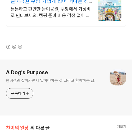
놀이공원 쿠팡 가볍게 접어 떠나는 캠
핑
튼튼하고 편안한 놀이공원, 쿠팡에서 가성비
로 만나보세요. 캠핑 준비 비용 걱정 없이 와
우회원 캐시적립으로 스마트하게 구매하세
요.
(새창열림)
로그 정보
A Dog's Purpose
반려견과 살아가면서 알아야하는 것 그리고 함께하는 삶.
구독하기
더보기
찬이의 일상
의 다른 글