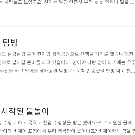
는 사람들도 보였구요. 찬이는 일단 인증샷 부터 ㅎㅎ 언제나 털을 휘
그러다가도 부르면 후다닥 달려오는 말잘듣는 이쁜 마이찬. 달려올때
구요. 그냥 줄 물고 셀프산책 다녀오면 안될까? 나 요즘 걷는게 많이 
에 왔을땐 없던건데 새로 생겼더라구요. 공사중인 배만 없었으면 그림 
쁘고 바다도 푸르고 모델도 좋고 ㅎㅎ 해수욕장은 그늘도 없고 너무
 탐방
책로를 이동. 그나마 나무들이..
람도 살랑살랑 불어 찬이랑 생태공원으로 산책을 가기로 했습니다.찬
으로 날아갈 준비를 하고 있습니다. 찬이야 나랑 같이 타기에는 우
우주선을 타고 날아온 생태공원 탐방로~ 도착 인증샷을 한방 박고 찬
 찬이는 노랗고 예쁜 꽃을 왜 바라고보 있을까요? 설마 먹을 려는건
!! ㅋㅋ 생태공원이라 그런지 무성한 나무들과 풀들이 엄청 많이 있
정말 좋은데 풀밭은 진드기가 많아 좀 걱정이 되긴하네요. 우리 똥찬이
요? ㅋㅋㅋ 나만 그렇게 보이는건가 ㅎㅎ우리 찬이 엉덩이 털도 깎아
 시작된 물놀이
가다 보면 나오는 움집..
 수영도 하고 목욕도 할겸 수영장을 방문 했어요~^_^ 시원한 물에
찬이와 비제이 표정에서 부터 행복함이 뭍어나죠? 비제이한테 공을 