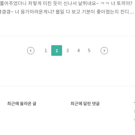
 풀어주었더니 저렇게 미친 듯이 신나서 날뛰네요~ ㅋㅋ 너 토끼야?
킁킁~ 너 응가마려운게냐? 볼일 다 보고 기분이 좋아졌는지 잔디에
차피 너 목욕할 때 됐거든!!! 볼일 다 본 찬이는 해맑은 표정으로 오
다^_^ 아이들이 모이고 교육이 시작됐어요. 첫 번째로 댕댕이와 인사
말이 서툰 아이들이라 의사소통이 원활하지는 않았지만 그래도 얌전한 
게 진행되었네요. 한두 명씩 번갈아 가면서 아이들과 인사를 하는 찬
2
1
3
4
5
찬이와 베국이에게 다..
최근에 올라온 글
최근에 달린 댓글