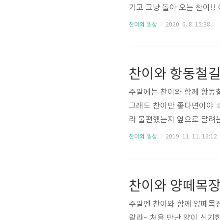
기고 그냥 돌아 오는 찬이!
입에 있는 공을 뺐으려하는 
찬이의 일상
2020. 6. 8. 15:38
로 변해버려서 ㅎㅎ 이번엔 
변만 어슬렁 어슬렁 ㅎㅎㅎ 
나씩 물고 오는 찬이와 비제
찬이와 항동철길
라보는 누렁이 두마리 쉬엄쉬
주말에는 찬이와 함께 항동철
그래도 찬이만 좋다면이야 ㅎ
라 불편했는지 옆으로 달려
에서도 맘껏 달리기 시작하
찬이의 일상
2019. 11. 11. 16:12
아무 이상없었네요.표정이 너
기도 하고 까불거리는거 같기
는거 같은 느낌은 뭘까? 위
찬이와 양떼목장
심을 더 갖는지 모르겠다.넌 
주말엔 찬이와 함께 양떼목
랄라~ 처음 만난 양이 신기