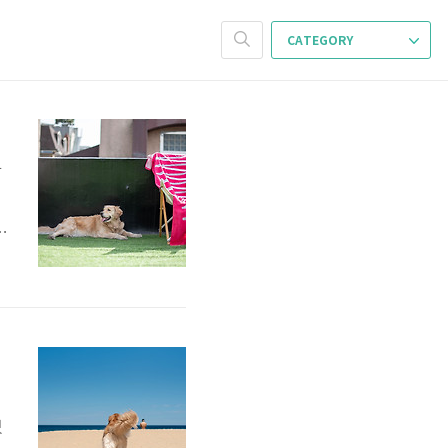
CATEGORY
람
어
비
지
었