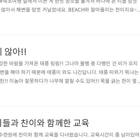
 #속초여행 앞에서 이쁜 게 한컷 장소를 옮겨서 바다에 온 티를 맘껏
지 않아서 해변을 맘껏 거닐었네요. BEACH와 잘어울리는 찬이지요~
 내일 다음날 들어가는 걸로 ㅎㅎ 벌써 시계의 시간이 벌써 5시를
져서 6시 넘어가면 어둑어둑해지던데. 다음날 찬이와 커피를 마시기
동물과 함께 올 수 있는 곳이랍니다. 속초에서 고성으로 넘어가는 곳
니다. 반려동물을 키우시는 분들은 가기 괜찮은 곳이라 생각됩니다.
 않아!!
이는 그런 곳입니다. ..
한 바람을 가져온 태풍 링링!! 그나마 불행 중 다행인 건 비가 오지
배변을 해야 하기 때문에 태풍이 와도 나간답니다. 태풍 따위가 뭐냐는
찬!! 이놈아 잘못하다가 나무에 깔릴 수도 있어!! 목을 긁는 찬이 옆
가지도 부러져 날아다니네요. 태풍이 무서운 줄 모르는 한가로운 녀
장난칠 때 줄을 머리 위로 올려놓고 했는데 이번에 태풍이 찬이한테 장난을
해맑은 마이찬!! 강한 바람이 부는데도 시원한 듯 바람맞는 걸 즐기고
소리가 어마 무시하네요. 태풍 따위에 날아갈 찬이가 아닌긴하지만....
이들과 찬이와 함께한 교육
 수련원에 찬이와 함께 교육을 다녀왔습니다. 교육시간이 좀 남아있어