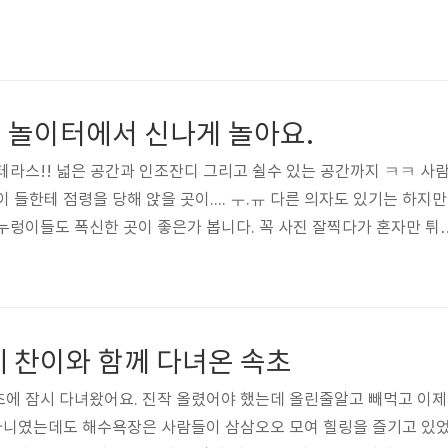
 놀이터에서 신나게 놀아요.
테라스!! 넓은 공간과 인조잔디 그리고 쉴수 있는 공간까지 ㅋㅋ 사
 들한테 점령을 당해 앉을 곳이.... ㅜ.ㅠ 다른 의자도 있기는 하지만
누렁이들도 폭신한 곳이 좋은가 봅니다. 꼭 사진 잘찍다가 혼자만 튀
! 인거야? ㅋㅋㅋ 무슨 여자아이가 이렇게 잘생겼어 ㅋㅋㅋ 비와이는 햇
가서 쉬는중!! 불러도 오지않는 나쁜뇬!!! 비와이가 편하게 쉬는 꼴을
비제이는 질투가 많아 비와이가 제가오면 늘 비와이한테 시비를ㅎㅎ 
을 부리는데 별로... 효과가 없다는... 비와이는 화내도 별로 무섭
에 찬이와 함께 다녀온 속초
 비..
초에 잠시 다녀왔어요. 진작 올렸어야 했는데 올린줄알고 빼먹고 이제
 아니였는데도 해수욕장은 사람들이 삼삼오오 모여 힐링을 즐기고 있