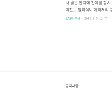
서 넓은 잔디에 찬이를 잠시
미친듯 달리더니 이리저리 킁
딩굴딩굴~ 맘껏 뒹굴러라~ 어
댕댕이 교육
2019. 9. 9. 11:47
네요. 점점 이뻐지는 거 같
기!! 스킨십 하기!! 한국
이 덕에 교육 진행은 원활하
와 베국이. 아이들도 차분히 
공지사항