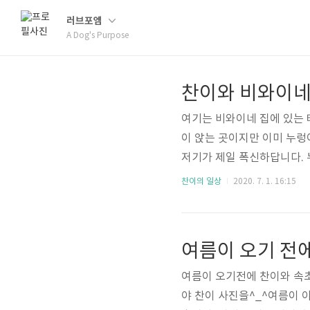
러브포엠
A Dog's Purpose
찬이와 비와이네
여기는 비와이네 집에 있는 
이 앉는 곳이지만 이미 누렁이
저기가 제일 폭신하답니다. 
나오는 비와이~ 관!! 종!
찬이의 일상
2020. 7. 1. 16:15
살이 뜨거워 그늘진 곳으로 
못 보는 비제이!! ㅋㅋㅋ 
와이가 참다가 그만하라며 승질
여름이 오기 전
가 않고 그냥 귀엽다는 ㅎㅎㅎ
여름이 오기전에 찬이와 속
야 찬이 사진을^_^여름이