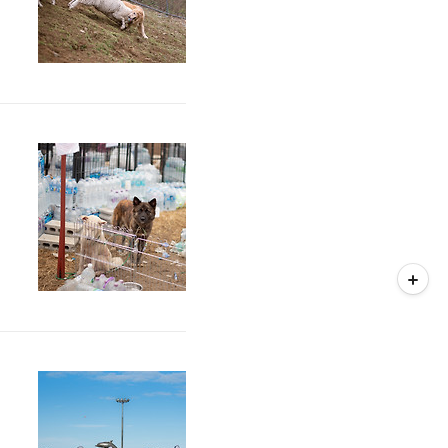
빠
긴
ㅎ
그
사
외
어