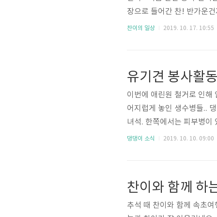
장으로 들어간 찬! 반가운건
로 들어간 찬!! 다들 찬이를 
찬이의 일상
2019. 10. 17. 10:55
져나와라~! 역시 예상을 빗
한데 ㅎㅎ 언덕 아래까지 밀어버
ㅎㅎ 당할 만큼 당했다!! 이
유기견 봉사활동
다지 좋지도 않은..
이번에 애린원 철거로 인해
어지럽게 놓인 생수병들.. 
녀석. 한쪽에서는 피부병이
건지 얌전히 받아들이고 있
댕댕이 소식
2019. 10. 10. 09:00
그릇을 깨끗하게 정리하고 있
람한테 상처 받은 경험이 있
부기생충을 발라야 했습니다.
찬이와 함께 하
주며 밝은 미소로 반겨주던 아이
추석 때 찬이와 함께 속초여