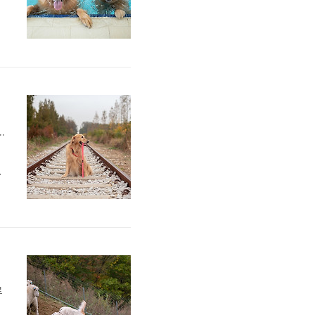
주
.
안
같
나
관
루