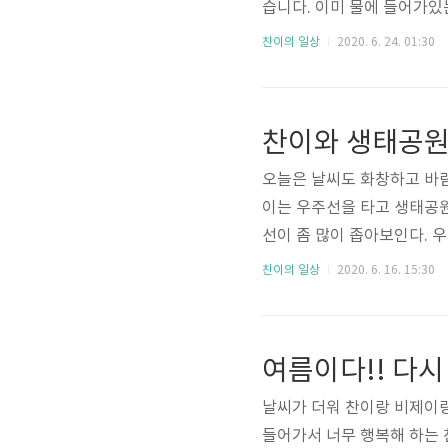
습니다. 이미 물에 들어가있
날리며 이리저리 왔다갔다 
찬이의 일상
2020. 6. 24. 01:30
는 꼭 줄을 물고 달려오더라
든데 ^^;; 이 액자는 저번
았을텐데. 그래도 하늘도 이
찬이와 생태공원
더워 호수가있는 엑스포로 산
오늘은 날씨도 화창하고 바
이는 우주선을 타고 생태공원
선이 좀 많이 좁아보인다. 
랑 생태공원으로 들어갑니다.
찬이의 일상
2020. 6. 16. 15:30
아니지? 그냥 냄새만 맡아라
요. 그늘도 많고 시원한게 
발바닥!! 곰돌이 같이 않나
여름이다!! 다시
되는데.. 누가 잘라줄려나.. 
날씨가 더워 찬이랑 비제이랑
들어가서 너무 행복해 하는 