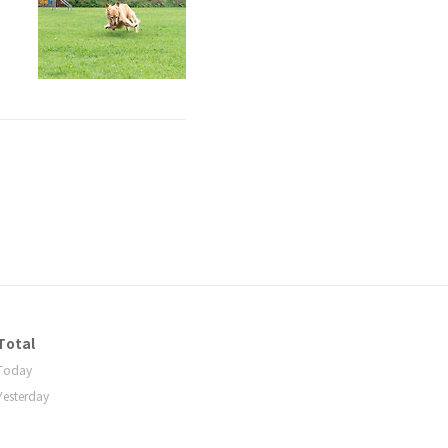
하
찬
이
Total
Today
Yesterday