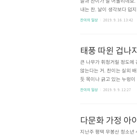
늘과 찬이가 잘 어울리네요.
내는 찬. 날이 생각보다 덥
물에도 들어가야하는데 바다는
찬이의 일상
2019. 9. 16. 13:42
가리키네요. 요즘 해가 짧아
위해 찾은 카페 여기는 반려
있는 #하늘정원이라는 곳입
태풍 따윈 겁나지
산책로도 있고 바다도 바로 보
큰 나무가 휘청거릴 정도에 강
않는다는 거. 찬이는 실외 
듯 목이나 긁고 있는 누렁이 
로 날아다니는 낙엽들.... 
찬이의 일상
2019. 9. 9. 12:27
석...... 찬이한테 종종 
치네요. 뭘 해도 기분 좋고 
있는 찬이 모습입니다. 바람
다문화 가정 아
줄을 꼭 잡고 있었답니다. ..
지난주 평택 무봉산 청소년