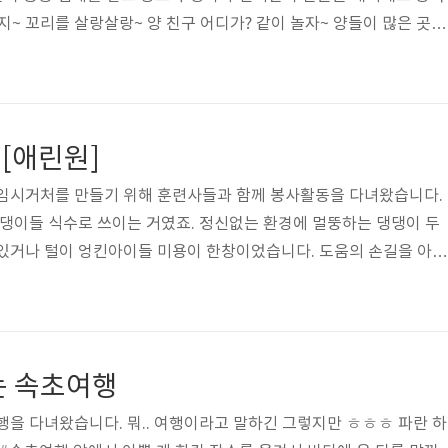
지~ 꼬리를 살랑살랑~ 양 친구 어디가? 같이 놀자~ 양들이 많은 곳으
경계하고 있네요. 찬아... 저 양이 널 바라보는 게 심상치 않다. 언른 
나가지 않았네요. 당황한 마이찬. 표정이 이 자식 뭐야~ 하는 표정이
리는 무서운 양... 아.... 치... 찬이야 양들 순한 것만은 아닌가뵤 
제 시작이다!! 찬이의 복수전!!! 양아치들 게 섰거라~!! 감히 성격이 
[애린원]
 임시거처를 만들기 위해 훈련사들과 함께 봉사활동을 다녀왔습니다.
댕댕이들 식수로 쓰이는 거였죠. 정신없는 환경에 멀뚱하는 댕댕이 두
 있거나 털이 엉킨아이들 미용이 한창이었습니다. 도움의 손길을 아는
었답니다. 안쪽에서는 지저분한 아이들의 케이지 청소와 물그릇과 밥
었고, 저희 일행은 댕댕이들의 외부기생충 약을 발라 주었습니다. 
는 아이들은 오히려 사납게 덤비기도 했었기에 목줄을 꼭 채운채로 
 사람의 대한 기억이 좋은 기억이 있는지 사람을 보고 꼬리도 흔들
는 속초여행
. 이렇게 이쁜데.. 도대체 왜 ..
행을 다녀왔습니다. 뭐.. 여행이라고 말하긴 그렇지만 ㅎㅎㅎ 파란 하