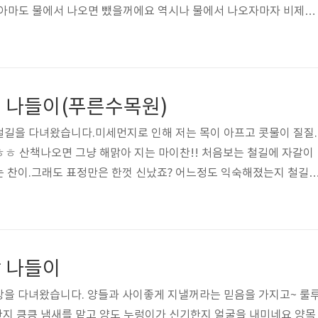
! 아마도 물에서 나오면 뺐을꺼에요 역시나 물에서 나오자마자 비제이
찬이!! 동생한테 양보도 하고 그래야되는데 ㅎㅎ공만 보면 집착견으
찬이의 승리!! 비제이는 찬이가 공을 가지고 있을땐 뺐지는 못하고 
각자 가지고 놀라며 장난감 하나를 더 꺼내 들었습니다. 사이좋게 하
이@.@너무 이쁘다^_^ 빨리 장난감을 던지라며 간절한 눈빛으로 바
 나들이(푸른수목원)
엄 놀아야 오래 놀지 그러다가 ..
길을 다녀왔습니다.미세먼지로 인해 저는 목이 아프고 콧물이 질질..
ㅎ 산책나오면 그냥 해맑아 지는 마이찬!! 처음보는 철길에 자갈이
는 찬이.그래도 표정만은 한껏 신났죠? 어느정도 익숙해졌는지 철길
네요.그래도 자갈이라 패드가 다치지 않은까 걱정은 좀 됬는데 다행이
무 귀엽지 않나요? ㅎㅎ 요건.. 무슨 표정일까요?뭔가 심통이 난거 
도 하고 ㅎㅎ간식을 안줘서 그런거니? 나이 먹을 수록 식탐이 늘어
로가 필요한 순간.왠지 나한테 필요한 말인거 같은데.왜 너가 그 말에 
 나들이
내가 매일 놀아주고 위로도..
장을 다녀왔습니다. 양들과 사이좋게 지낼꺼라는 믿음을 가지고~ 룰
한지 킁킁 냄새를 맡고 양도 누렁이가 신기한지 얼굴을 내미네요 양목