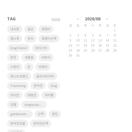
TAG
«
2026/08
»
more
일
월
화
수
목
금
토
내사랑
일상
댕댕이
1
2
3
4
5
6
7
8
광나루
찬이
댕댕이산책
9
10
11
12
13
14
15
16
17
18
19
20
21
22
Dog Friend
프리스비
23
24
25
26
27
28
29
30
31
한강
개좋음
비와이
누렁이
찬
비제이
베스트프렌드
골든리트리버
Tranining
반려견
Dog
마이찬
대형견
개이쁨
모델
dogspurpose
goldenretriever
산책
훈련
반려견모델
반려견산책