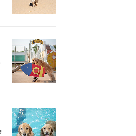
힘
같
주
이
네
야
뺐